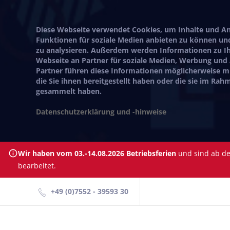
Diese Webseite verwendet Cookies, um Inhalte und Anz
Funktionen für soziale Medien anbieten zu können und
zu analysieren. Außerdem werden Informationen zu I
Webseite an Partner für soziale Medien, Werbung und
Partner führen diese Informationen möglicherweise 
die Sie ihnen bereitgestellt haben oder die sie im Ra
gesammelt haben.
Datenschutzerklärung und -hinweise
Wir haben vom 03.-14.08.2026 Betriebsferien
und sind ab dem
bearbeitet.
+49 (0)7552 - 39593 30