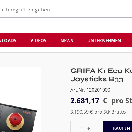
LOADS
VIDEOS
NEWS
UNTERNEHMEN
GRIFA K1 Eco K
Joysticks B33
Art.Nr. 120201000
2.681,17
€
pro S
3.190,59 €
pro Stk Brutto
-
+