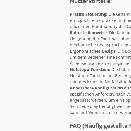
Nutzervorteile:
Präzise Steuerung:
Die Grifa K
ermöglicht eine präzise und fe
effizienten Handhabung des G
Robuste Bauweise:
Die Kabinen
Umgebung der Forstmaschinen e
mechanische Beanspruchung g
Ergonomisches Design:
Die Bed
um dem Bediener eine komfor
Arbeitseinsätze zu ermögliche
Notstopp-Funktion:
Die Kabine
Notstopp-Funktion am Bedienge
und des Krans in Notfallsituat
Anpassbare Konfiguration durc
spezifischen Anforderungen v
angepasst werden, um eine opt
Servicedisplay benötigt welche
kann auf Wunsch auch erworb
FAQ (Häufig gestellte 