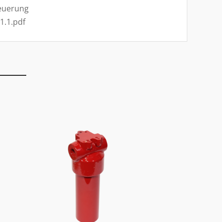
euerung
1.1.pdf