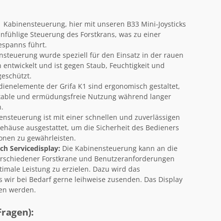
1 Kabinensteuerung, hier mit unseren B33 Mini-Joysticks
infühlige Steuerung des Forstkrans, was zu einer
espanns führt.
steuerung wurde speziell für den Einsatz in der rauen
ntwickelt und ist gegen Staub, Feuchtigkeit und
eschützt.
ienelemente der Grifa K1 sind ergonomisch gestaltet,
table und ermüdungsfreie Nutzung während langer
n.
nsteuerung ist mit einer schnellen und zuverlässigen
häuse ausgestattet, um die Sicherheit des Bedieners
ionen zu gewährleisten.
h Servicedisplay:
Die Kabinensteuerung kann an die
erschiedener Forstkrane und Benutzeranforderungen
imale Leistung zu erzielen. Dazu wird das
s wir bei Bedarf gerne leihweise zusenden. Das Display
en werden.
Fragen):