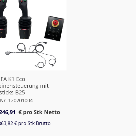
FA K1 Eco
binensteuerung mit
sticks B25
.Nr. 120201004
246,91
€
pro Stk Netto
863,82 €
pro Stk Brutto