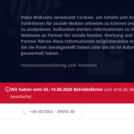
Diese Webseite verwendet Cookies, um Inhalte und Anz
Funktionen für soziale Medien anbieten zu können und
zu analysieren. Außerdem werden Informationen zu I
Webseite an Partner für soziale Medien, Werbung und
Partner führen diese Informationen möglicherweise 
die Sie ihnen bereitgestellt haben oder die sie im Ra
gesammelt haben.
Datenschutzerklärung und -hinweise
Wir haben vom 03.-14.08.2026 Betriebsferien
und sind ab dem
bearbeitet.
+49 (0)7552 - 39593 30