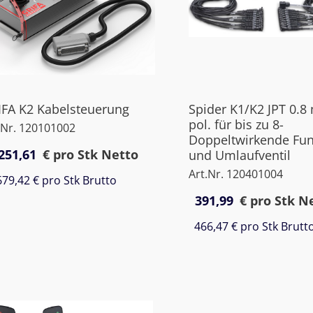
IFA K2 Kabelsteuerung
Spider K1/K2 JPT 0.8
pol. für bis zu 8-
.Nr. 120101002
Doppeltwirkende Fun
251,61
€
pro Stk Netto
und Umlaufventil
Art.Nr. 120401004
679,42 €
pro Stk Brutto
391,99
€
pro Stk N
466,47 €
pro Stk Brutt