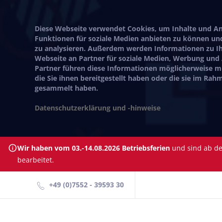
Diese Webseite verwendet Cookies, um Inhalte und Anz
Funktionen für soziale Medien anbieten zu können und
zu analysieren. Außerdem werden Informationen zu I
Webseite an Partner für soziale Medien, Werbung und
Partner führen diese Informationen möglicherweise 
die Sie ihnen bereitgestellt haben oder die sie im Ra
gesammelt haben.
Datenschutzerklärung und -hinweise
Wir haben vom 03.-14.08.2026 Betriebsferien
und sind ab dem
bearbeitet.
+49 (0)7552 - 39593 30