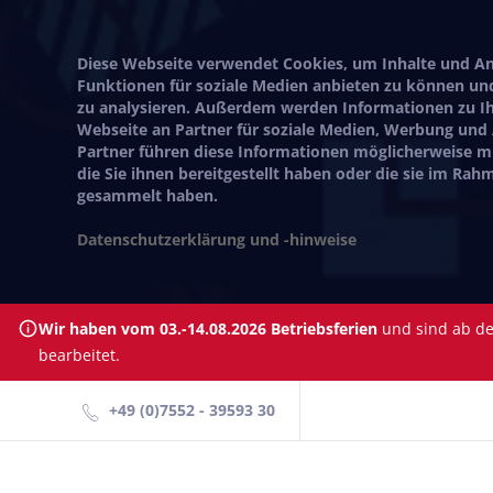
Diese Webseite verwendet Cookies, um Inhalte und Anz
Funktionen für soziale Medien anbieten zu können und
zu analysieren. Außerdem werden Informationen zu I
Webseite an Partner für soziale Medien, Werbung und
Partner führen diese Informationen möglicherweise 
die Sie ihnen bereitgestellt haben oder die sie im Ra
gesammelt haben.
Datenschutzerklärung und -hinweise
Wir haben vom 03.-14.08.2026 Betriebsferien
und sind ab dem
bearbeitet.
+49 (0)7552 - 39593 30