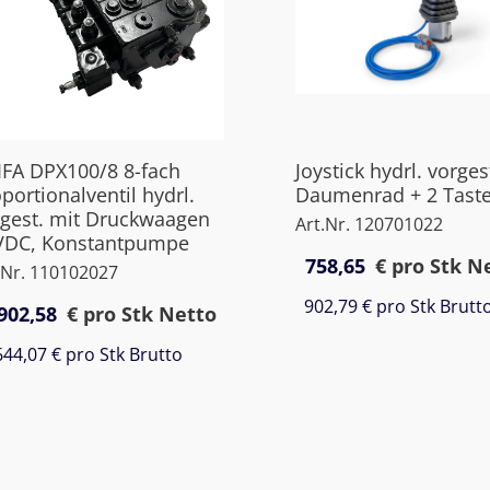
FA DPX100/8 8-fach
Joystick hydrl. vorges
portionalventil hydrl.
Daumenrad + 2 Taste
gest. mit Druckwaagen
Art.Nr. 120701022
VDC, Konstantpumpe
758,65
€
pro Stk N
.Nr. 110102027
902,79 €
pro Stk Brutt
902,58
€
pro Stk Netto
644,07 €
pro Stk Brutto